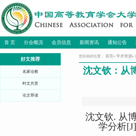
首 页
分会概况
会员信息
新闻资讯
通知公告
首页
学术资源
您目前的位置：
»
»
好文推荐
沈文钦：从
名家论教
时文共赏
论文荐读
沈文钦. 
学分析[J]