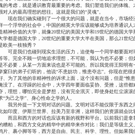
魂的考虑，就是通识教育最重要的考虑。我们塑造我们的体魄、
强对人的最高理想的想往。这就是我们的“灵魂”。
现在我们确实碰到了一个很大的问题，就是在当今，市场经济
样一个浮华的社会中，中国的精英大学应该能够成为培养通识人
造精神价值的大学，就像20世纪的美国大学和19世纪的德国大学
大学都是德国大学，20世纪的重要大学大半在美国，那么21世
是欧美一枝独秀？
可是我们也碰到现实生活的压力，迫使每一个同学都要面对现
等等。完全不顾一切地追求理想，不可能，我认为也不必要；但
是不必要，从某一方面来说也是不可能的。所以我觉得王阳明有
举窠臼的弟子们听的，他说“不患妨功，惟患夺志”。你现在把很
好、为了其他的非精神性的诉求上面，这个没有问题，但是“惟患
淹没了。在浮躁的社会中，大学四年要面临妥协、受挫，这些都
夺，理想，哪怕完全是梦想，没有完全泯灭，即使身处红尘滚滚
求“为己之学”、身心性命之学的人。
我另外提一下文明对话的问题。文明对话不能仅限于东西之间
比如印度、伊斯兰世界、拉美乃至非洲，这样我们的资源就会比
而且和西方的对话也应该有新的视野和平台。以前我们是拿我
的糟粕，和西方文化的精华中的精华来作对比：我们是等级主义
鸦片、裹小脚等等，西方是自由、民主、科学、理性。但如果我