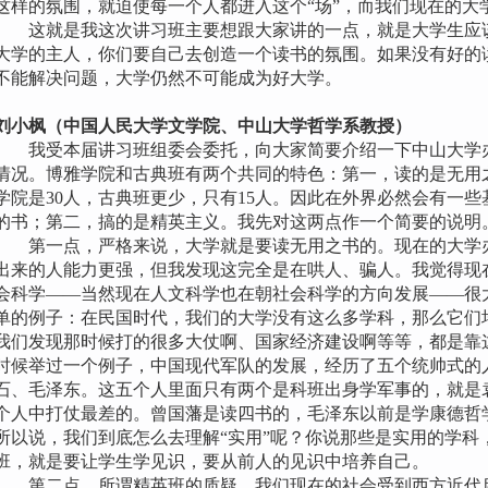
这样的氛围，就迫使每一个人都进入这个“场”，而我们现在的大学
这就是我这次讲习班主要想跟大家讲的一点，就是大学生应该
大学的主人，你们要自己去创造一个读书的氛围。如果没有好的
不能解决问题，大学仍然不可能成为好大学。
刘小枫（中国人民大学文学院、中山大学哲学系教授）
我受本届讲习班组委会委托，向大家简要介绍一下中山大学办
情况。博雅学院和古典班有两个共同的特色：第一，读的是无用
学院是30人，古典班更少，只有15人。因此在外界必然会有一
的书；第二，搞的是精英主义。我先对这两点作一个简要的说明
第一点，严格来说，大学就是要读无用之书的。现在的大学办
出来的人能力更强，但我发现这完全是在哄人、骗人。我觉得现
会科学——当然现在人文科学也在朝社会科学的方向发展——很
单的例子：在民国时代，我们的大学没有这么多学科，那么它们
我们发现那时候打的很多大仗啊、国家经济建设啊等等，都是靠
时候举过一个例子，中国现代军队的发展，经历了五个统帅式的
石、毛泽东。这五个人里面只有两个是科班出身学军事的，就是
个人中打仗最差的。曾国藩是读四书的，毛泽东以前是学康德哲
所以说，我们到底怎么去理解“实用”呢？你说那些是实用的学科
班，就是要让学生学见识，要从前人的见识中培养自己。
第二点，所谓精英班的质疑，我们现在的社会受到西方近代启