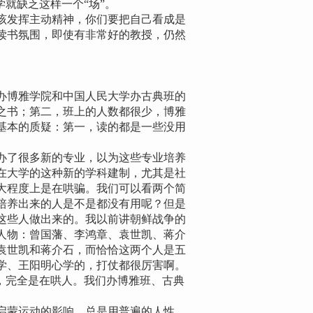
就缺乏这样一个“场”。
发挥主动精神，你们要把自己看成是
读书氛围，即使有非常好的教授，仍然
博雅学院和中国人民大学办古典班的
之书；第二，班上的人数都很少，博雅
些基本的质疑：第一，读的都是一些没用
。
了很多新的专业，以为这些专业培养
在大学的这种新的学科建制，尤其是社
大程度上是在哄骗。我们可以看两个简
培养出来的人是不是都没有用呢？但是
这些人做出来的。我以前讲朝鲜战争的
人物：曾国藩、李鸿章、袁世凯、蒋介
袁世凯和蒋介石，而恰恰这两个人是五
学、王阳明心学的，打仗都很厉害啊。
，完全是在哄人。我们办博雅班、古典
蒙运动的影响，总是用普遍的人性、