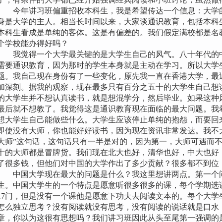
今年讲习班偏重招收本科生，我是希望传达一个信息：大学的
身是大学的主人。相当长时间以来，大家谈通识教育，包括本科
本科生看成是单纯的客体。这是有偏差的。我们假定满校都是名
个学校能办得好吗？
我觉得一个大学最关键的是大学生自己的风气。八十年代的中
需要通识教育，因为那时的学生本身就是主动在学习。所以大学
题。我自己现在身份有了一些变化，原先我一直在香港大学，最
加深刻。据我的观察，现在最多只有百分之五十的大学生自己想
的大学生并不想认真读书，就是想混学分，然后毕业。如果这种
最后就不想教了。我觉得这是通识教育现在面临的最大问题。我
想大学生自己能做些什么。大学生应该停止单纯的抱怨，而要回
即使没有大师，你也能好好读书，因为现在资讯非常发达。我不
大师”这句话，这句话只有一半是对的，因为第一，大师可遇而
十的大师都是冒牌货。我们现在北大也好，清华也好，中大也好
了很多钱，但他们对中国的大学作出了多少贡献？很多都不到位
中国大学现在最大的问题是什么？我这里想讲两点。第一个问
生。中国大学生的一个特点是愿意听很多很多的课，每个学期选课1
17门，但是没有一个课他是愿意下功夫去阅读文本的。每个大学
怎么独立思考？没有阅读就没有思考，没有阅读的说话就是口水
章，你以为这很有思想吗？我们讲习班因此从头至尾第一强调的