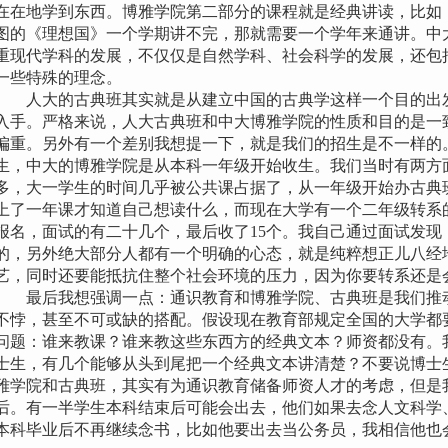
在在地学到东西。博雅学院第二部分的课程就是经典讲读，比如
图的《理想国》一个学期讲不完，那就需要一个学年来通讲。中
重现代学科的发展，不仅仅是自然学科、社会科学的发展，还包
一些特殊的理念。
人大的古典班其实就是从建立中国的古典学这样一个目的出发
入手。严格来说，人大古典班和中大博雅学院的性质和目的是一
偏重。另外有一个差别我想提一下，就是我们的招生是不一样的
生，中大的博雅学院是从本科一年级开始收生。我们当时有两方
多，大一学生的时间几乎被公共课占据了，从一年级开始办古典
上了一年课才知道自己想读什么，而现在大学有一个二年级转系
报名，面试的有二十几个，最后收了15个。我自己通过面试发现
的，另外绝大部分人都有一个明确的心态，就是纯粹想正儿八经
艺，同时还要能抵抗住整个社会环境的压力，因为你要转系还是
最后我想强调一点：通识教育和博雅学院、古典班是我们推动
不悖，甚至不可或缺的搭配。假设现在教育部规定全国的大学都
问题：谁来教课？谁来教这些东西方的经典文本？师资都没有。
士生，有几个能够从头到尾把一个经典文本讲清楚？不要说博士
雅学院和古典班，其实有为通识教育储备师资人才的考虑，但是
后。有一半学生本科结束后可能会出去，他们如果去念人文科学
本科毕业后不再继续念书，比如他要出去当公务员，我相信他也