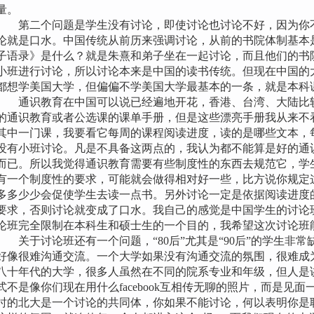
量。
第二个问题是学生没有讨论，即使讨论也讨论不好，因为你不
论就是口水。中国传统从前历来强调讨论，从前的书院体制基本
子语录》是什么？就是朱熹和弟子坐在一起讨论，而且他们的书
小班进行讨论，所以讨论本来是中国的读书传统。但现在中国的
都想学美国大学，但偏偏不学美国大学最基本的一条，就是本科
通识教育在中国可以说已经遍地开花，香港、台湾、大陆比较
的通识教育或者公选课的课单手册，但是这些漂亮手册我从来不
其中一门课，我要看它每周的课程阅读进度，读的是哪些文本，
没有小班讨论。凡是不具备这两点的，我认为都不能算是好的通
而已。所以我觉得通识教育需要有些制度性的东西去规范它，学
有一个制度性的要求，可能就会做得相对好一些，比方说你规定
多多少少会促使学生去读一点书。另外讨论一定是依据阅读进度
要求，否则讨论就变成了口水。我自己的感觉是中国学生的讨论
论班完全限制在本科生和硕士生的一个目的，我希望这次讨论班
关于讨论班还有一个问题，“80后”尤其是“90后”的学生非
好像很难沟通交流。一个大学如果没有沟通交流的氛围，很难成
八十年代的大学，很多人虽然在不同的院系专业和年级，但人是讲
式不是像你们现在用什么facebook互相传无聊的照片，而是见
时的北大是一个讨论的共同体，你如果不能讨论，何以表明你是