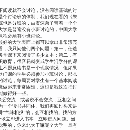
阅读就不会讨论，没有阅读基础的讨
是个讨论班的体制，我们现在看的《朱
院也是分班的，由资深弟子带着一个个
大学是普遍没有小班讨论的，中国大学
课程必须有小班讨论。
好的大学表面上都可以拿出非常漂亮
看，我只问他们两个问题：第一，任选
每堂课下来阅读了多少文本；第二，有
识教育，很容易就变成学生混学分的课
生不愿意读书是一个现实情况，但如果
这门课的学生必须参加小班讨论，那么
的讨论，每周要对学生有一个基本阅读
班做起来非常困难，这也是我这次把讨
能做得好一些。
常缺乏交流，或者说不会交流，互相之间
为一个读书共同体。我们再回过头来讲
“气味相投”的，会互相找的。找的方
面一谈立即进入书本，立即进入问题。当
聪明的，你来北大干嘛呢？大学一旦有