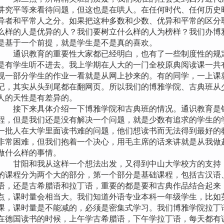
讲究平等来看待问题，但这也是在哄人。在任何时代、任何历史
异者和平常人之分。如果把这种多数和少数、优异和平常的区分
么样的人是优异的人？我们要树立什么样的人为榜样？我们办博
是基于一个前提，就是学生是不是真的喜欢。
通识教育的重要性大家都已经明白，也有了一些制度性的规定
是有学生听不进去。我上学期在人大的一门全校原典阅读课一共有
现一部分学生的作业一看就是从网上抄来的。有的同学，一上课
记，其实从头到尾都在翻网页。所以我们的博雅学院、古典班从
人的天性是有差异的。
接下来具体介绍一下博雅学院和古典班的情况。通识教育是针
程，但是我们还是没有解决一个问题，就是少数有追求的学生的
一批人在大学里面读书难的问题，他们想读书而无法得到最好的
非常困难，但我们抱着一个决心，用毛主席的话来讲就是从我做
做什么样的事情。
甘阳和我从这样一个想法出发，又得到中山大学校方的支持，
的课程分为两个大的部分，第一个部分是基础课程，包括古汉语
语，还是古希腊语和拉丁语，重要的都是要和古典作品结合起来
点，课时量会相当大。我们知道外语专业本科一年级学生，比如
课，课时量是不能减的，必须是密集式学习。我们博雅学院拉丁
在德国读书的时候，上午学古希腊语，下午学拉丁语，每天都有