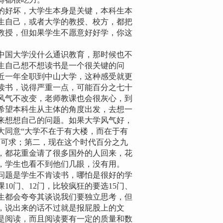
好坏，大学生本身是关键，本科生本
生自己，或者大学的教授、校方，都把
教授，但如果学生不愿意好好学，你这
国大学没什么通识教育，那时候也不
生自己想不想读书是一个很关键的问
近一年全职到中山大学，这种感受就更
读书，说得严重一点，可能百分之七十
风气不改变，老师教课也会很灰心，到
希望本科生从主体的角度出发，去想一
来想想自己的问题。如果大学风气好，
大同意“大学不在于有大楼，而在于有
不可求；第二，现在这个时代百分之九
，都花重金请了很多国外的人回来，花
，学生也看不到他们几眼，没有用。
题是学生不肯读书，哪怕是很好的学
0门、12门，比较疯狂的要选15门、
生都会夸夸其谈说我们要独立思考，但
，说出来的话不过就是报屁股上的文
是阅读，而且阅读要有一定的质量和数