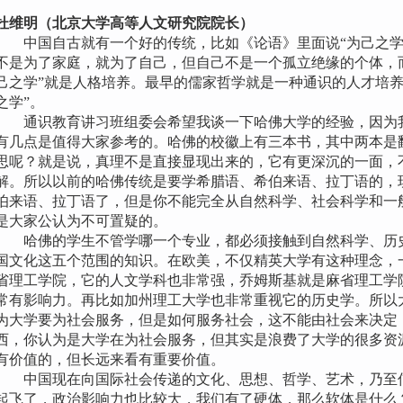
杜维明（北京大学高等人文研究院院长）
中国自古就有一个好的传统，比如《论语》里面说“为己之学
不是为了家庭，就为了自己，但自己不是一个孤立绝缘的个体，
己之学”就是人格培养。最早的儒家哲学就是一种通识的人才培养
之学”。
通识教育讲习班组委会希望我谈一下哈佛大学的经验，因为我从
有几点是值得大家参考的。哈佛的校徽上有三本书，其中两本是
思呢？就是说，真理不是直接显现出来的，它有更深沉的一面，
解。所以以前的哈佛传统是要学希腊语、希伯来语、拉丁语的，
伯来语、拉丁语了，但是你不能完全从自然科学、社会科学和一
是大家公认为不可置疑的。
哈佛的学生不管学哪一个专业，都必须接触到自然科学、历史
国文化这五个范围的知识。在欧美，不仅精英大学有这种理念，
省理工学院，它的人文学科也非常强，乔姆斯基就是麻省理工学
常有影响力。再比如加州理工大学也非常重视它的历史学。所以
为大学要为社会服务，但是如何服务社会，这不能由社会来决定
西，你认为是大学在为社会服务，但其实是浪费了大学的很多资
有价值的，但长远来看有重要价值。
中国现在向国际社会传递的文化、思想、哲学、艺术，乃至信
起飞了，政治影响力也比较大，我们有了硬体，那么软体是什么