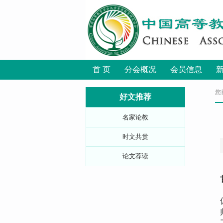
首 页
分会概况
会员信息
您
好文推荐
名家论教
时文共赏
论文荐读