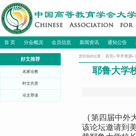
首 页
分会概况
会员信息
新闻资讯
通知公告
首页
学术资源
您目前的位置：
»
»
好文推荐
耶鲁大学
名家论教
时文共赏
论文荐读
（
第四届中外大
该论坛邀请到