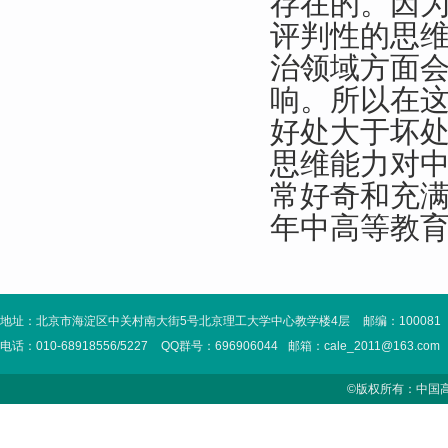
存在的。因
评判性的思
治领域方面
响。所以在
好处大于坏
思维能力对
常好奇和充
年中高等教
地址：北京市海淀区中关村南大街5号北京理工大学中心教学楼4层
邮编：100081
电话：010-68918556/5227
QQ群号：696906044
邮箱：cale_2011@163.com
©版权所有：中国