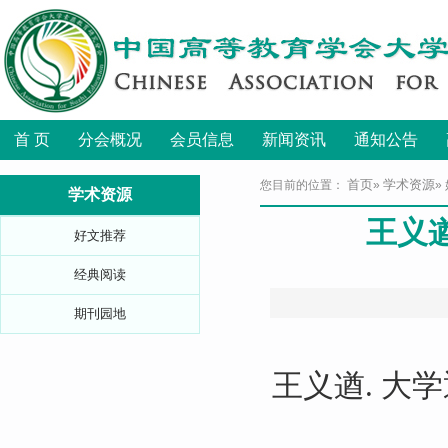
首 页
分会概况
会员信息
新闻资讯
通知公告
首页
学术资源
您目前的位置：
»
»
学术资源
王义
好文推荐
经典阅读
期刊园地
王义遒
.
大学