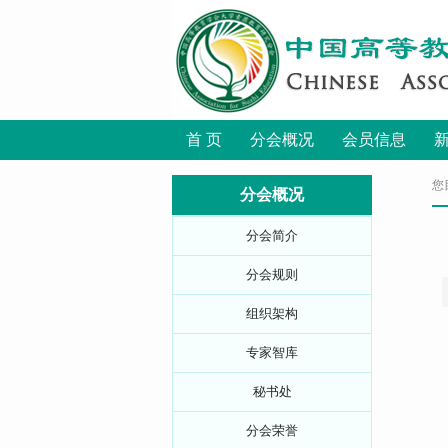
首 页
分会概况
会员信息
您
分会概况
分会简介
分会规则
组织架构
专家智库
秘书处
分会荣誉