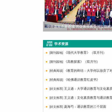
中外嘉宾齐聚蓉城 共议素质教育与立德树
学术资源
《现代大学教育》（双月刊）
[期刊园地]
《高教探索》（双月刊）
[期刊园地]
《教育的终结：大学何以放弃了
[经典阅读]
《哈佛通识教育红皮书》
[经典阅读]
王义遒：大学通识教育与文化素
[好文推荐]
王义遒：文化素质教育与通识教
[好文推荐]
庞海芍：通识教育的三个层面
[好文推荐]