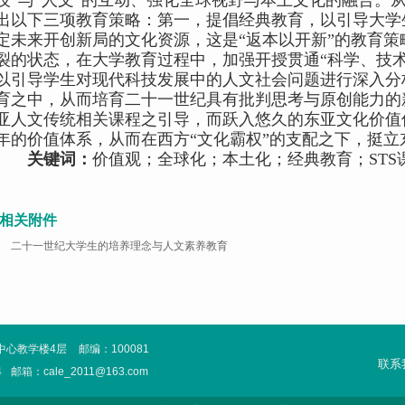
技
”
与
“
人文
”
的互动、强化全球视野与本土文化的融合。
出以下三项教育策略：第一，提倡经典教育，以引导大学
定未来开创新局的文化资源，这是
“
返本以开新
”
的教育策
裂的状态，在大学教育过程中，加强开授贯通
“
科学、技
以引导学生对现代科技发展中的人文社会问题进行深入分
育之中，从而培育二十一世纪具有批判思考与原创能力的
亚人文传统相关课程之引导，而跃入悠久的东亚文化价值
年的价值体系，从而在西方
“
文化霸权
”
的支配之下，挺立
关键词：
价值观；全球化；本土化；经典教育；
STS
相关附件
二十一世纪大学生的培养理念与人文素养教育
中心教学楼4层
邮编：100081
联系
4
邮箱：cale_2011@163.com