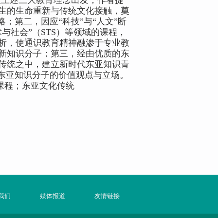
从上述三大教育理念出发，作者提
生的生命重新与传统文化接触，奠
略；第二，因应
“
科技
”
与
“
人文
”
断
术与社会
”（
STS
）等领域的课程，
析，使通识教育精神融渗于专业教
新知识分子；第三，经由优质的东
传统之中，建立新时代东亚知识青
东亚知识分子的价值观点与立场。
课程；东亚文化传统
我们
媒体报道
友情链接